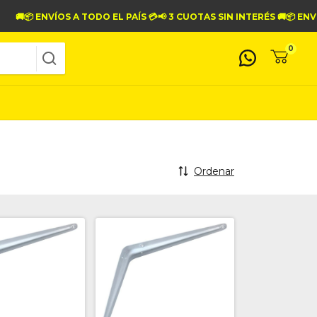
ENVÍOS A TODO EL PAÍS 💳📢 3 CUOTAS SIN INTERÉS 🚚📦 ENVÍOS A TO
0
Ordenar