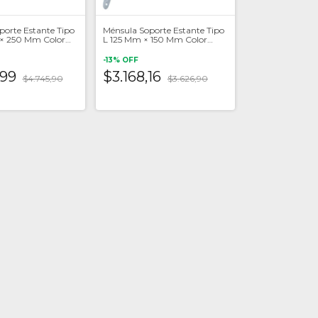
porte Estante Tipo
Ménsula Soporte Estante Tipo
× 250 Mm Color
L 125 Mm × 150 Mm Color
Blanco
-
13
%
OFF
,99
$3.168,16
$4.745,90
$3.626,90