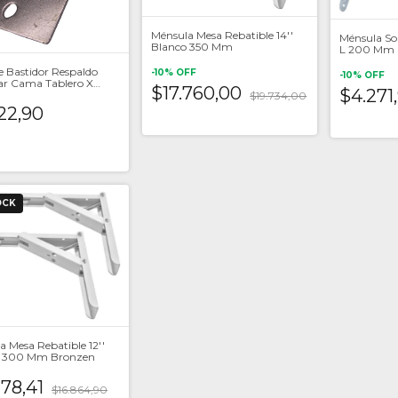
Ménsula Mesa Rebatible 14''
Ménsula So
Blanco 350 Mm
L 200 Mm 
Blanco
e Bastidor Respaldo
-
10
%
OFF
-
10
%
OFF
ar Cama Tablero X
$17.760,00
$4.271
$19.734,00
22,90
OCK
a Mesa Rebatible 12''
o 300 Mm Bronzen
178,41
$16.864,90