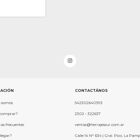
ACIÓN
CONTACTÁNOS
s somos
542302640393
comprar?
2302 - 322637
as frecuentes
ventas@herrajessur.com.ar
legar?
Calle 14 N° 634 | Gral. Pico, La Pam