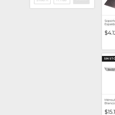
Soport
Espald
Juego
$4.1
SIN ST
Ménsul
Blanc
$15.