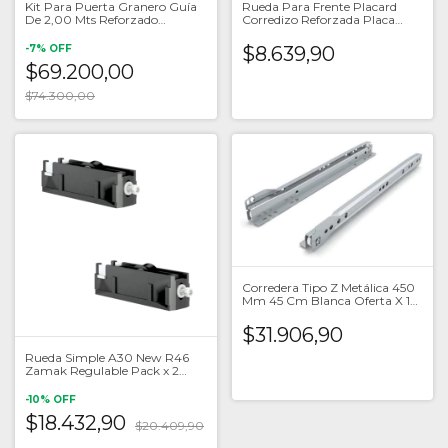
Kit Para Puerta Granero Guía
Rueda Para Frente Placard
De 2,00 Mts Reforzado
Corredizo Reforzada Placa
Colgante
18mm
-
7
%
OFF
$8.639,90
$69.200,00
$74.300,00
Corredera Tipo Z Metálica 450
Mm 45 Cm Blanca Oferta X 10
Un
$31.906,90
Rueda Simple A30 New R46
Zamak Regulable Pack x 2
Unid
-
10
%
OFF
$18.432,90
$20.409,90