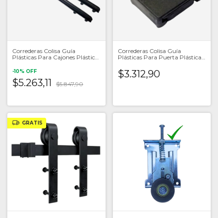
Correderas Colisa Guía
Correderas Colisa Guía
Plásticas Para Cajones Plástica
Plásticas Para Puerta Plástica
X Par
D 52
-
10
%
OFF
$3.312,90
$5.263,11
$5.847,90
GRATIS