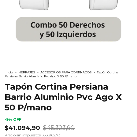
Inicio
>
HERRAJES
>
ACCESORIOS PARA CORTINADOS
>
Tapón Cortina
Persiana Barrio Aluminio Pvc Ago X 50 P/mano
Tapón Cortina Persiana
Barrio Aluminio Pvc Ago X
50 P/mano
-
9
%
OFF
$41.094,90
$45.323,90
Precio sin impuestos
$33.962,73