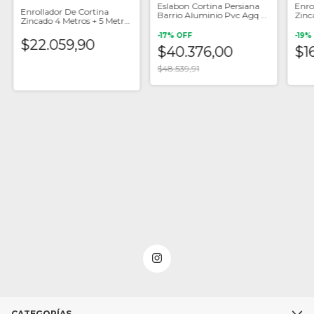
Eslabon Cortina Persiana
Enro
Enrollador De Cortina
Barrio Aluminio Pvc Agq X
Zinc
Zincado 4 Metros + 5 Metros
100 Unid
Metr
Cinta
-
17
%
OFF
-
19
%
$22.059,90
$40.376,00
$16
$48.539,91
CATEGORÍAS