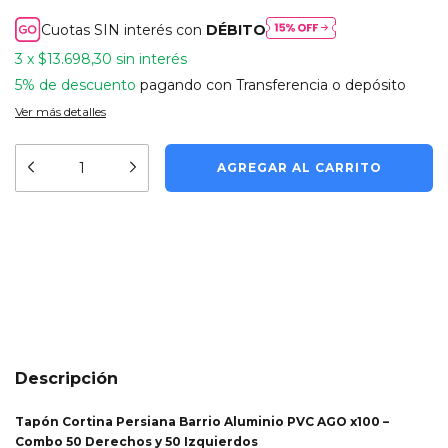
Cuotas SIN interés con
DÉBITO
3
x
$13.698,30
sin interés
5% de descuento
pagando con Transferencia o depósito
Ver más detalles
Medios de envío
CAMBIAR CP
Entregas para el CP:
CALCULAR
Descripción
Tapón Cortina Persiana Barrio Aluminio PVC AGO x100 –
Combo 50 Derechos y 50 Izquierdos