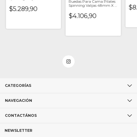
x 20
Ruedas Para Cama Pilates
N/goma Gris x 2 Unid
Spinning Valijas 48mm X 2
$8
$5.289,90
Unid
$4.106,90
CATEGORÍAS
NAVEGACIÓN
CONTACTÁNOS
NEWSLETTER