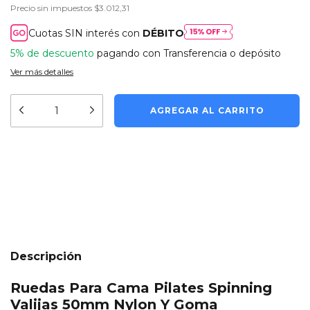
Precio sin impuestos
$3.012,31
Cuotas SIN interés con
DÉBITO
5% de descuento
pagando con Transferencia o depósito
Ver más detalles
Medios de envío
CAMBIAR CP
Entregas para el CP:
CALCULAR
Descripción
Ruedas Para Cama Pilates Spinning
Valijas 50mm Nylon Y Goma