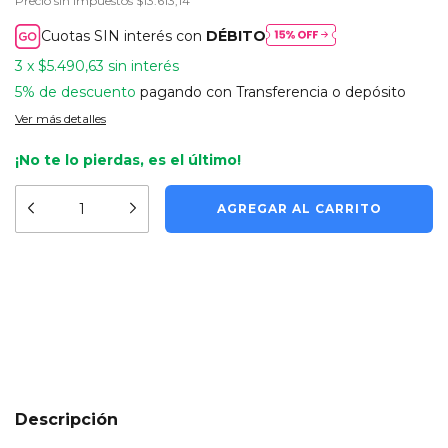
Precio sin impuestos
$13.613,14
Cuotas SIN interés con
DÉBITO
3
x
$5.490,63
sin interés
5% de descuento
pagando con Transferencia o depósito
Ver más detalles
¡No te lo pierdas, es el último!
Medios de envío
CAMBIAR CP
Entregas para el CP:
CALCULAR
Descripción